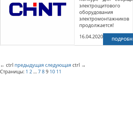
электрощитового
оборудования
электромонтажников
продолжается!
16.04.2020
ПОДРОБН
←
ctrl
предыдущая
следующая
ctrl
→
Страницы:
1
2
...
7
8
9
10
11