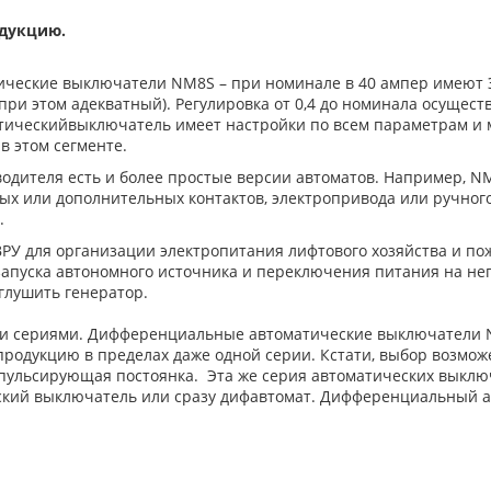
дукцию.
ические выключатели NM8S – при номинале в 40 ампер имеют 
при этом адекватный). Регулировка от 0,4 до номинала осущес
тическийвыключатель имеет настройки по всем параметрам и 
в этом сегменте.
одителя есть и более простые версии автоматов. Например, NM
ых или дополнительных контактов, электропривода или ручного
.
ВРУ для организации электропитания лифтового хозяйства и п
апуска автономного источника и переключения питания на него
аглушить генератор.
и сериями. Дифференциальные автоматические выключатели NB
одукцию в пределах даже одной серии. Кстати, выбор возможен
 и пульсирующая постоянка. Эта же серия автоматических выкл
еский выключатель или сразу дифавтомат. Дифференциальный а