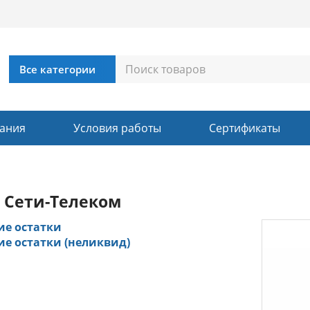
ания
Условия работы
Сертификаты
 Сети-Телеком
ие остатки
ие остатки (неликвид)