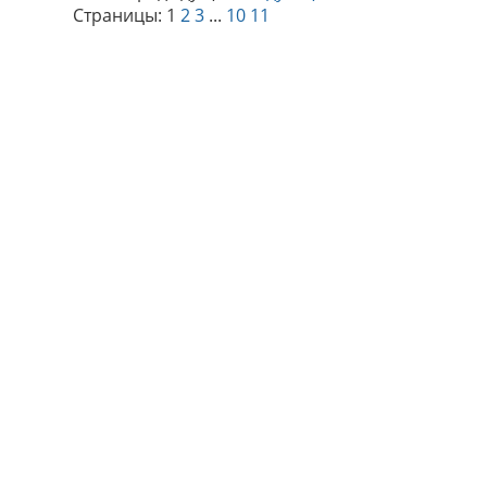
Страницы:
1
2
3
...
10
11