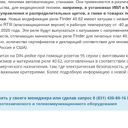
ми, линиями автоматизации, станками. Они применяются в различ
ьства, для медицинской техники,
например, в установках ИВЛ и 
 управления и распределительных щитов, а также в товарах 
ики
. Новые модификации реле Finder 40.62 имеют катушки с низк
 до RTIII (влагозащищенная версия) и рабочую температуру от -40 
 2020 года. Эти реле будут выпускаться с катушками с напряжения
ств, отличающих миниатюрные реле Finder для печатных плат 40.6
но, количество сертификатов и деклараций соответствия для множес
Россия и США).
щитах на DIN-рейке при помощи розеток 95 серии с винтовыми 
измов и материалов реле 40.62, изготовленных в соответствии 
мерческого назначения, там, где электрическая безопасность,
 важными критериями. Более подробную информацию о новой 
 у своего менеджера или сделав запрос 8 (831) 430-80-16
тротехнического и телекоммуникационного оборудования