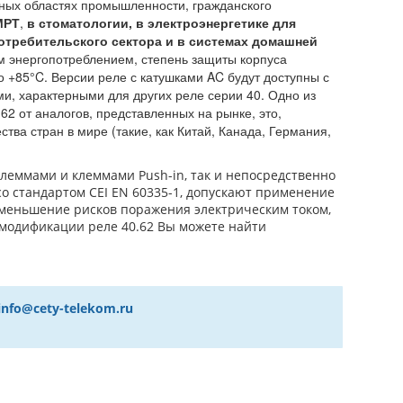
ных областях промышленности, гражданского
МРТ
,
в стоматологии, в электроэнергетике для
потребительского сектора и в системах домашней
им энергопотреблением, степень защиты корпуса
до +85°C. Версии реле с катушками AC будут доступны с
ми, характерными для других реле серии 40. Одно из
2 от аналогов, представленных на рынке, это,
тва стран в мире (такие, как Китай, Канада, Германия,
клеммами и клеммами Push-in, так и непосредственно
со стандартом CEI EN 60335-1, допускают применение
 уменьшение рисков поражения электрическим током,
модификации реле 40.62 Вы можете найти
info@cety-telekom.ru