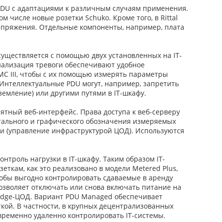
 PDU с адаптациями к различным случаям применения.
 числе новые розетки Schuko. Кроме того, в Rittal
апряжения. Отдельные компоненты, например, плата
уществляется с помощью двух установленных на IT-
гнализация тревоги обеспечивают удобное
C III, чтобы с их помощью измерять параметры
 Интеллектуальные PDU могут, например, запретить
емление) или другими путями в IT-шкафу.
ятный веб-интерфейс. Права доступа к веб-серверу
етального и графического обозначения измеряемых
и (управление инфраструктурой ЦОД). Используются
троль нагрузки в IT-шкафу. Таким образом IT-
еткам, как это реализовано в модели Metered Plus,
чтобы выгодно контролировать сдаваемые в аренду
позволяет отключать или снова включать питание на
 Edge-ЦОД. Вариант PDU Managed обеспечивает
ткой. В частности, в крупных децентрализованных
временно удаленно контролировать IT-системы.