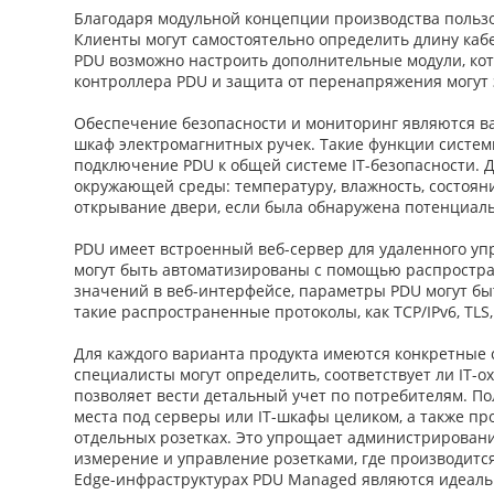
Благодаря модульной концепции производства пользо
Клиенты могут самостоятельно определить длину кабел
PDU возможно настроить дополнительные модули, ко
контроллера PDU и защита от перенапряжения могут 
Обеспечение безопасности и мониторинг являются ва
шкаф электромагнитных ручек. Такие функции систем
подключение PDU к общей системе IT-безопасности. 
окружающей среды: температуру, влажность, состояни
открывание двери, если была обнаружена потенциальн
PDU имеет встроенный веб-сервер для удаленного уп
могут быть автоматизированы с помощью распростран
значений в веб-интерфейсе, параметры PDU могут б
такие распространенные протоколы, как TCP/IPv6, TLS,
Для каждого варианта продукта имеются конкретные 
специалисты могут определить, соответствует ли IT-
позволяет вести детальный учет по потребителям. По
места под серверы или IT-шкафы целиком, а также пр
отдельных розетках. Это упрощает администрировани
измерение и управление розетками, где производится
Edge-инфраструктурах PDU Managed являются идеальн