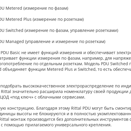
 PDU Metered (измерение по фазам)
 PDU Metered Plus (измерение по розеткам)
 PDU Switched (измерение по фазам, управление розетками)
 PDU Managed (управление и измерение по розеткам)
 PDU Basic не имеет функций измерения и обеспечивает электр
атривает функции измерения по фазам, например, для напряже
ргопотребление по отдельным розеткам. Модель PDU Switched 
объединяет функции Metered Plus и Switched, то есть обеспеч
о подобрать высококачественное электрораспределение по инд
ittal значительно расширила номенклатуру своей продукции дл
 ЦОД «под ключ» с облачными сервисами.
 конструкцию. Благодаря этому Rittal PDU могут быть смонтир
единицы высоты не блокируются и в полностью укомплектованн
 Rittal монтаж производится без дополнительных инструменто
й с помощью прилагаемого универсального крепления.