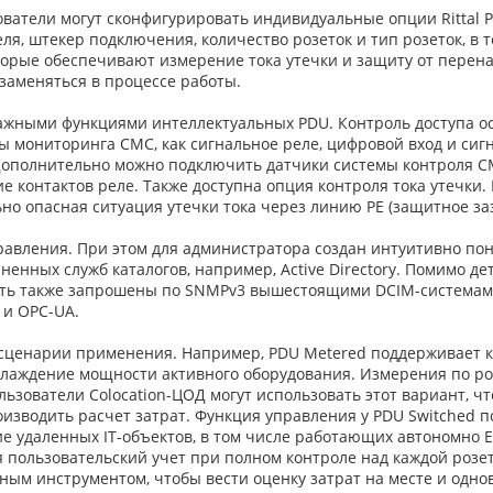
ватели могут сконфигурировать индивидуальные опции Rittal
я, штекер подключения, количество розеток и тип розеток, в том
торые обеспечивают измерение тока утечки и защиту от перен
заменяться в процессе работы.
жными функциями интеллектуальных PDU. Контроль доступа ос
ы мониторинга CMC, как сигнальное реле, цифровой вход и си
Дополнительно можно подключить датчики системы контроля CM
е контактов реле. Также доступна опция контроля тока утечки.
о опасная ситуация утечки тока через линию PE (защитное заз
равления. При этом для администратора создан интуитивно пон
енных служб каталогов, например, Active Directory. Помимо д
ыть также запрошены по SNMPv3 вышестоящими DCIM-системам
 и OPC-UA.
сценарии применения. Например, PDU Metered поддерживает кон
охлаждение мощности активного оборудования. Измерения по роз
льзователи Colocation-ЦОД могут использовать этот вариант, 
оизводить расчет затрат. Функция управления у PDU Switched 
е удаленных IT-объектов, в том числе работающих автономно
 пользовательский учет при полном контроле над каждой розе
ым инструментом, чтобы вести оценку затрат на месте и одно