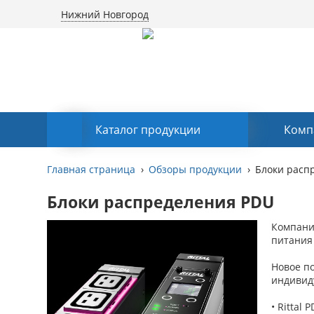
Нижний Новгород
Каталог продукции
Комп
Главная страница
Обзоры продукции
Блоки расп
Блоки распределения PDU
Компани
питания 
Новое по
индивид
• Rittal