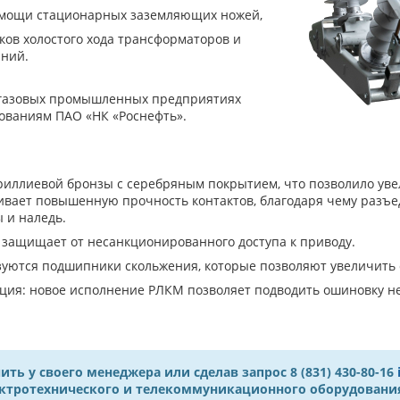
омощи стационарных заземляющих ножей,
ков холостого хода трансформаторов и
иний.
егазовых промышленных предприятиях
ованиям ПАО «НК «Роснефть».
ллиевой бронзы с серебряным покрытием, что позволило увели
вает повышенную прочность контактов, благодаря чему разъе
ы и наледь.
 защищает от несанкционированного доступа к приводу.
ются подшипники скольжения, которые позволяют увеличить с
кция: новое исполнение РЛКМ позволяет подводить ошиновку н
 у своего менеджера или сделав запрос 8 (831) 430-80-16
ектротехнического и телекоммуникационного оборудовани