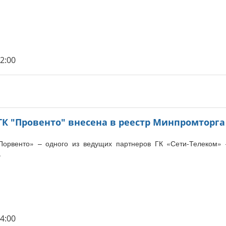
42:00
ГК "Провенто" внесена в реестр Минпромторга
Порвенто» – одного из ведущих партнеров ГК «Сети-Телеком»
.
14:00