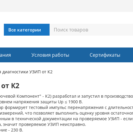
ания
Условия работы
Сертификаты
я диагностики УЗИП от К2
от К2
лючевой Компонент" - К2) разработал и запустил в производств
ровнем напряжения защиты Up ≤ 1900 В.
ор формирует тестовый импульс перенапряжения с длительность
 измерений, что позволяет выполнить оценку уровня остаточн
нным в технической документации на проверяемое УЗИП - если
а, значит проверяемое УЗИП неисправно.
ие - 230 B.