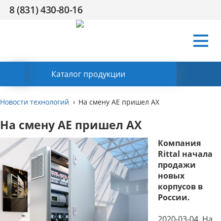
8 (831) 430-80-16
Условия
Компания
Сертификаты
Поддержка
HR
Контакты
работы
Заказать обратный звонок
Каталог продукции
Новости технологий
На смену АЕ пришел АХ
На смену АЕ пришел АХ
Компания
Rittal начала
продажи
новых
корпусов в
России.
2020-03-04. На