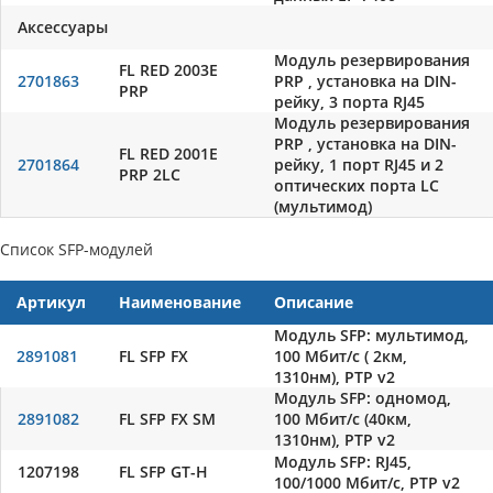
Аксессуары
Модуль резервирования
FL RED 2003E
2701863
PRP , установка на DIN-
PRP
рейку, 3 порта RJ45
Модуль резервирования
PRP , установка на DIN-
FL RED 2001E
2701864
рейку, 1 порт RJ45 и 2
PRP 2LC
оптических порта LC
(мультимод)
Список SFP-модулей
Артикул
Наименование
Описание
Модуль SFP: мультимод,
2891081
FL SFP FX
100 Мбит/с ( 2км,
1310нм), PTP v2
Модуль SFP: одномод,
2891082
FL SFP FX SM
100 Мбит/с (40км,
1310нм), PTP v2
Модуль SFP: RJ45,
1207198
FL SFP GT-H
100/1000 Мбит/с, PTP v2