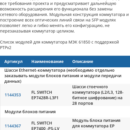
все требования проекта и предусматривает дальнейшую
возможность расширения его функционала без замены
сетевого оборудования. Модульная конструкция коммутатора и
построение всех оптических линий связи на SFP модулях
позволяет легко и гибко менять его конфигурацию, не
перезаказывая коммутатор целиком.
Список модулей для коммутатора МЭК 61850 с поддержкой
PTPv2
Артикул
Наименование
Описание
Шасси Ethernet-коммутатора (необходимо отдельно
заказывать модули блоков питания и модули передачи
данных)
Шасси стоечного
FL SWITCH
коммутатора (L2/L3, 128-
1144353
EP7428R-L3F1
битное шифрование) на
28 портов
Модули блоков питания
Модуль блока питания
FL SWITCH
1144367
для коммутатора EP
EP7400 -PS-LV