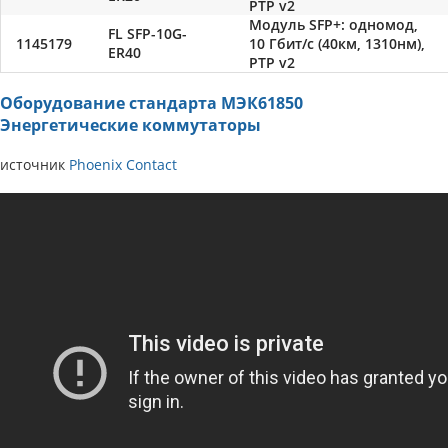
PTP v2
Модуль SFP+: одномод,
FL SFP-10G-
1145179
10 Гбит/с (40км, 1310нм),
ER40
PTP v2
Оборудование стандарта МЭК61850
Энергетические коммутаторы
источник
Phoenix Contact