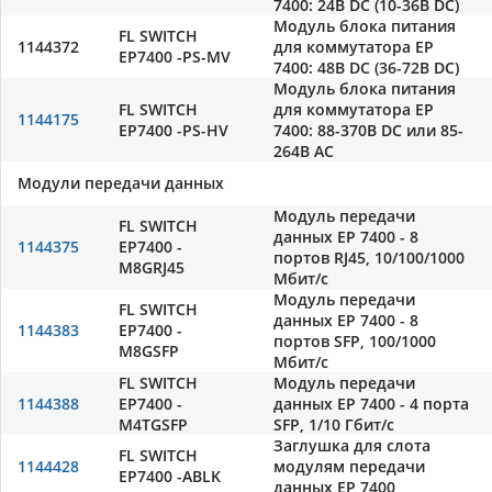
7400: 24В DC (10-36В DC)
Модуль блока питания
FL SWITCH
1144372
для коммутатора EP
EP7400 -PS-MV
7400: 48В DC (36-72В DC)
Модуль блока питания
FL SWITCH
для коммутатора EP
1144175
EP7400 -PS-HV
7400: 88-370В DC или 85-
264В AC
Модули передачи данных
Модуль передачи
FL SWITCH
данных EP 7400 - 8
1144375
EP7400 -
портов RJ45, 10/100/1000
M8GRJ45
Мбит/с
Модуль передачи
FL SWITCH
данных EP 7400 - 8
1144383
EP7400 -
портов SFP, 100/1000
M8GSFP
Мбит/с
FL SWITCH
Модуль передачи
1144388
EP7400 -
данных EP 7400 - 4 порта
M4TGSFP
SFP, 1/10 Гбит/с
Заглушка для слота
FL SWITCH
1144428
модулям передачи
EP7400 -ABLK
данных EP 7400